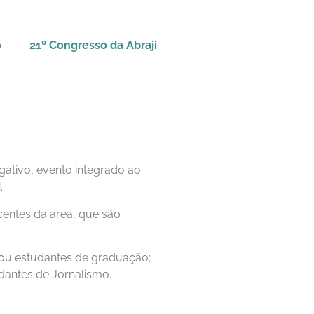
o
21º Congresso da Abraji
gativo, evento integrado ao
i
.
centes da área, que são
) ou estudantes de graduação;
udantes de Jornalismo.